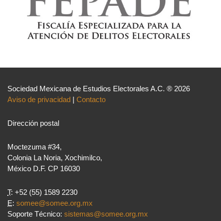
Sociedad Mexicana de Estudios Electorales A.C. ® 2026
Aviso de privacidad
|
Contacto
Dirección postal
Moctezuma #34,
Colonia La Noria, Xochimilco,
México D.F. CP 16030
T
: +52 (55) 1589 2230
E
:
somee@somee.org.mx
Soporte Técnico:
sistemas@somee.org.mx