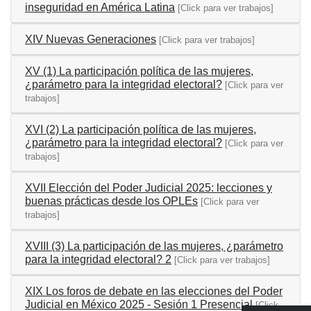
inseguridad en América Latina
[Click para ver trabajos]
XIV Nuevas Generaciones
[Click para ver trabajos]
XV (1) La participación política de las mujeres,
¿parámetro para la integridad electoral?
[Click para ver
trabajos]
XVI (2) La participación política de las mujeres,
¿parámetro para la integridad electoral?
[Click para ver
trabajos]
XVII Elección del Poder Judicial 2025: lecciones y
buenas prácticas desde los OPLEs
[Click para ver
trabajos]
XVIII (3) La participación de las mujeres, ¿parámetro
para la integridad electoral? 2
[Click para ver trabajos]
XIX Los foros de debate en las elecciones del Poder
Judicial en México 2025 - Sesión 1 Presencial
[Click