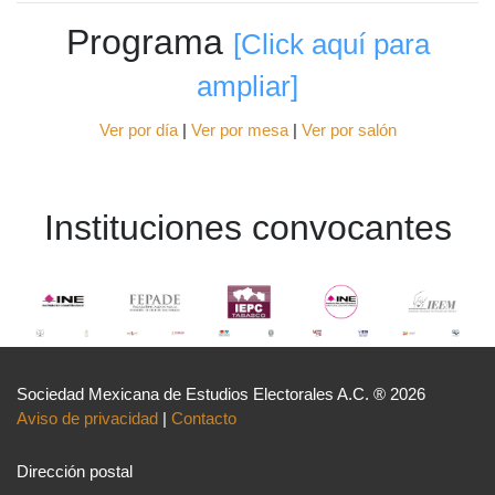
Programa
[Click aquí para
ampliar]
Ver por día
|
Ver por mesa
|
Ver por salón
Instituciones convocantes
Sociedad Mexicana de Estudios Electorales A.C. ® 2026
Aviso de privacidad
|
Contacto
Dirección postal