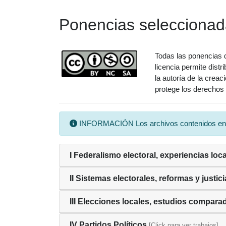
Ponencias selecciona
Todas las ponencias d
licencia permite distr
la autoría de la crea
protege los derechos 
INFORMACIÓN Los archivos contenidos en est
I Federalismo electoral, experiencias loc
II Sistemas electorales, reformas y justici
III Elecciones locales, estudios compara
IV Partidos Políticos
[Click para ver trabajos]