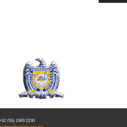
 +52 (55) 1589 2230
somee@somee.org.mx