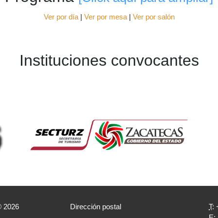
Ver por día
|
Ver por mesa
|
Ver por salón
Instituciones convocantes
® 2026
Dirección postal
T
:
E
: