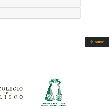
subir