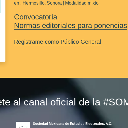
en , Hermosillo, Sonora | Modalidad mixto
Convocatoria
Normas editoriales para ponencias
Registrame como Público General
bete al canal oficial de la #