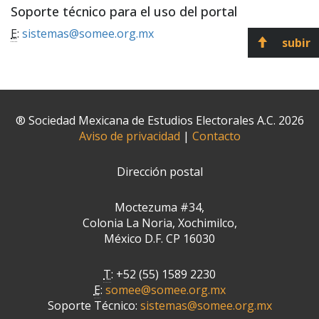
Soporte técnico para el uso del portal
E
:
sistemas@somee.org.mx
subir
® Sociedad Mexicana de Estudios Electorales A.C. 2026
Aviso de privacidad
|
Contacto
Dirección postal
Moctezuma #34,
Colonia La Noria, Xochimilco,
México D.F. CP 16030
T
: +52 (55) 1589 2230
E
:
somee@somee.org.mx
Soporte Técnico:
sistemas@somee.org.mx