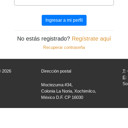
No estás registrado?
Regístrate aquí
Recuperar contraseña
® 2026
Dirección postal
T
:
E
:
So
Moctezuma #34,
Colonia La Noria, Xochimilco,
México D.F. CP 16030