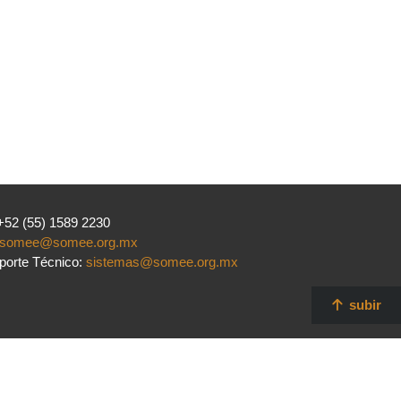
 +52 (55) 1589 2230
somee@somee.org.mx
porte Técnico:
sistemas@somee.org.mx
subir