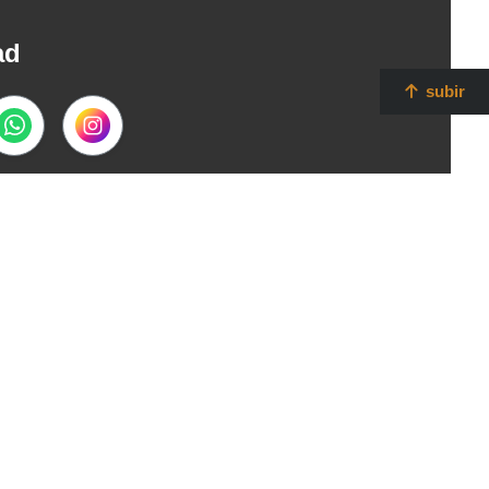
ad
subir