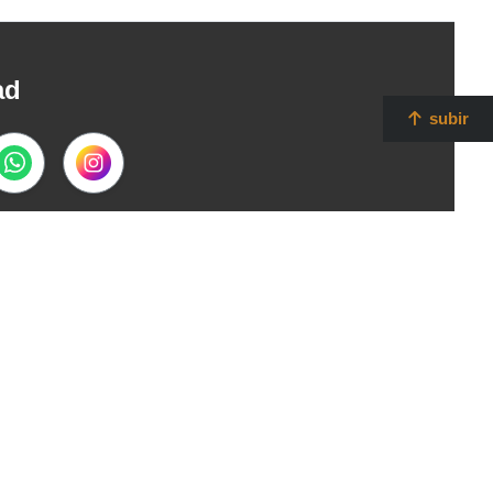
ad
subir