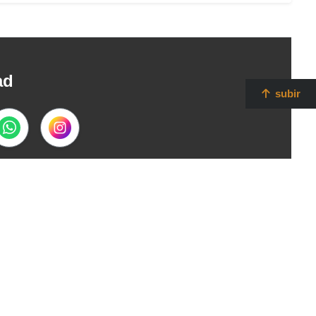
ad
subir