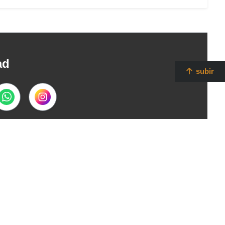
ad
subir