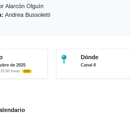
or Alarcón Olguín
a:
Andrea Bussoletti
o
Dónde
tubre de 2025
Canal 8
 15:50 horas
CST
alendario