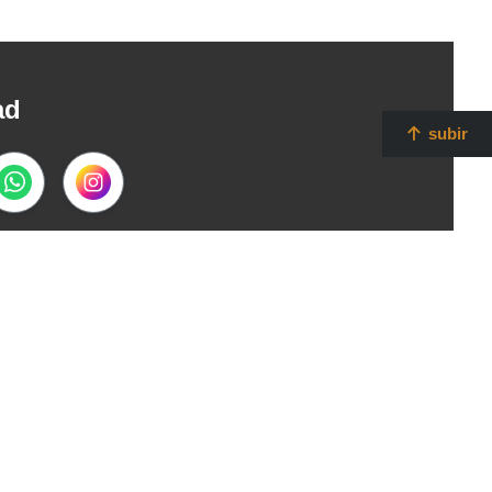
ad
subir