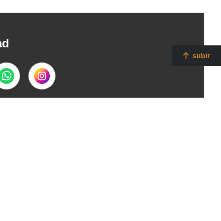
ad
subir